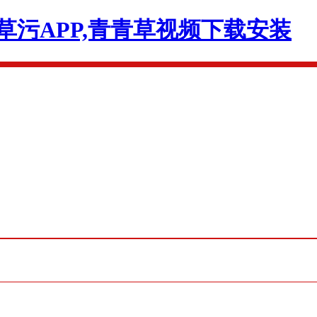
草污APP,青青草视频下载安装