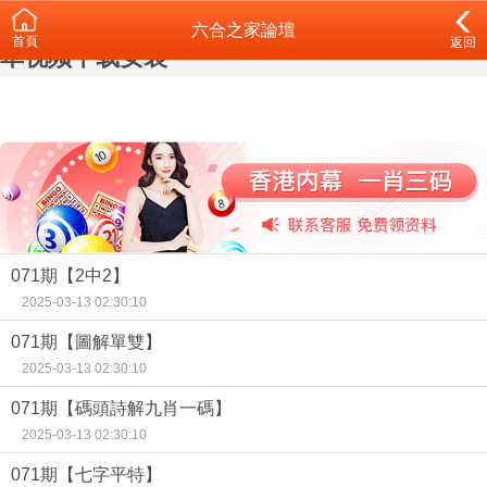
青青草黄色,青青草短视频,青青草污APP,青青
六合之家論壇
首頁
返回
草视频下载安装
071期【2中2】
2025-03-13 02:30:10
071期【圖解單雙】
2025-03-13 02:30:10
071期【碼頭詩解九肖一碼】
2025-03-13 02:30:10
071期【七字平特】