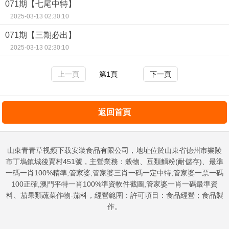
071期【七尾中特】
2025-03-13 02:30:10
071期【三期必出】
2025-03-13 02:30:10
上一頁
第1頁
下一頁
返回首頁
山東青青草视频下载安装食品有限公司，地址位於山東省德州市樂陵
市丁塢鎮城後賈村451號，主營業務：穀物、豆類麵粉(耐儲存)、最準
一碼一肖100%精準,管家婆,管家婆三肖一碼一定中特,管家婆一票一碼
100正確,澳門平特一肖100%準資軟件截圖,管家婆一肖一碼最準資
料、茄果類蔬菜作物-茄科，經營範圍：許可項目：食品經營；食品製
作。