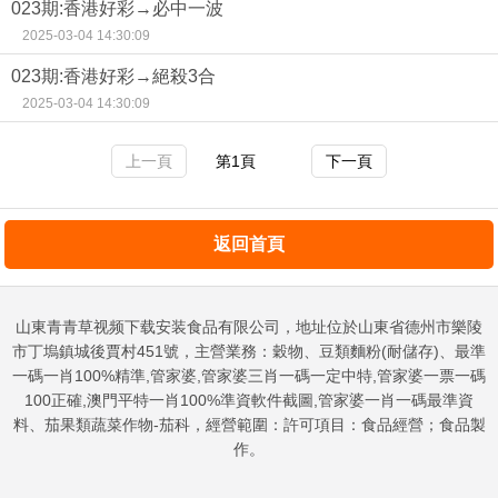
023期:香港好彩→必中一波
2025-03-04 14:30:09
023期:香港好彩→絕殺3合
2025-03-04 14:30:09
上一頁
第1頁
下一頁
返回首頁
山東青青草视频下载安装食品有限公司，地址位於山東省德州市樂陵
市丁塢鎮城後賈村451號，主營業務：穀物、豆類麵粉(耐儲存)、最準
一碼一肖100%精準,管家婆,管家婆三肖一碼一定中特,管家婆一票一碼
100正確,澳門平特一肖100%準資軟件截圖,管家婆一肖一碼最準資
料、茄果類蔬菜作物-茄科，經營範圍：許可項目：食品經營；食品製
作。